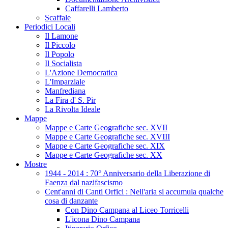
Caffarelli Lamberto
Scaffale
Periodici Locali
Il Lamone
Il Piccolo
Il Popolo
Il Socialista
L'Azione Democratica
L'Imparziale
Manfrediana
La Fira d' S. Pir
La Rivolta Ideale
Mappe
Mappe e Carte Geografiche sec. XVII
Mappe e Carte Geografiche sec. XVIII
Mappe e Carte Geografiche sec. XIX
Mappe e Carte Geografiche sec. XX
Mostre
1944 - 2014 : 70° Anniversario della Liberazione di
Faenza dal nazifascismo
Cent'anni di Canti Orfici : Nell'aria si accumula qualche
cosa di danzante
Con Dino Campana al Liceo Torricelli
L'icona Dino Campana