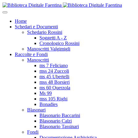
Home
Schedari e Documenti
Schedario Rossini
Soggetti A - Z
Cronologico Rossini
Manoscritti Valgimigli
Raccolte e Fondi
Manoscritti
ms 7 Feliciano
mss 24 Zuccoli
ms 45 Ubertelli
mss 48 Borsieri
ms 60 Querzola
Ms 99
mss 105 Righi
Bonadies
Blasonari
Blasonario Baccarini
Blasonario Calzi
Blasonario Tassinari
Fondi
Documentazione Archivistica