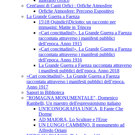
Itinerario Orfico
Cent'anni di Canti Orfici : Orfiche Atmosfere
Orfiche Atmosfere: Percorso Espositivo
La Grande Guerra a Faenza
15\18 Quindici\Diciotto: un racconto per
immagini: Matite in Trincea
«Cari concittadini!». La Grande Guerra a Faenza
raccontata attraverso i manifesti pubblici
dell’epoca. Anno 1915
«Cari concittadini!». La Grande Guerra a Faenza
raccontata attraverso i manifesti pubblici
dell’epoca. Anno 1916
La Grande Guerra a Faenza raccontata attraverso
i manifesti pubblici dell’epoca. Anno 2018
«Cari concittadini!». La Grande Guerra a Faenza
raccontata attraverso i manifesti pubblici dell’epoca.
Anno 1917
Sapori in Biblioteca
"ROMAGNA MONUMENTALE", Domenico
Rambelli, Un maestro dell'espressionismo italiano
UN'ICONOGRAFIA UNICA, Il Fante Che
Dorme
AD MAIORA, Lo Scultore e l'Eroe
UN LUNGO CAMMINO. Il monumento ad
Alfredo Oriani