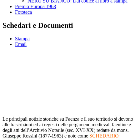
NERO SU BIANCO: Dal codice al libro a stampa
Premio Europa 1968
Fototeca
Schedari e Documenti
Stampa
Email
Le principali notizie storiche su Faenza e il suo territorio si devono
alle trascrizioni ed ai regesti delle pergamene medievali faentine e
degli atti dell’Archivio Notarile (sec. XVI-XX) redatte da mons.
Giuseppe Rossini (1877-1963) e note come
SCHEDARIO